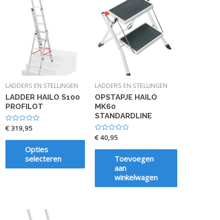
LADDERS EN STELLINGEN
LADDERS EN STELLINGEN
LADDER HAILO S100
OPSTAPJE HAILO
PROFILOT
MK60
STANDARDLINE
€
319,95
Waardering
0
€
40,95
Waardering
uit
0
5
Opties
uit
5
selecteren
Toevoegen
aan
winkelwagen