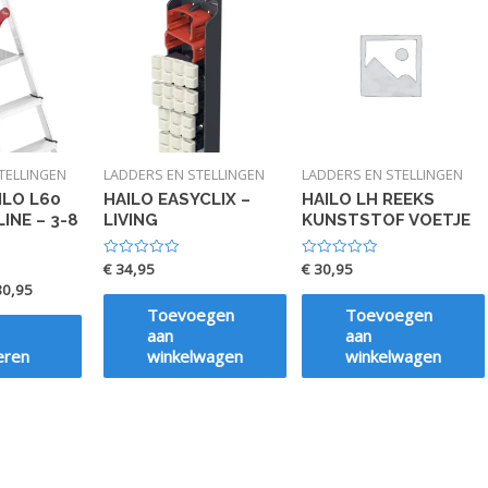
TELLINGEN
LADDERS EN STELLINGEN
LADDERS EN STELLINGEN
ILO L60
HAILO EASYCLIX –
HAILO LH REEKS
INE – 3-8
LIVING
KUNSTSTOF VOETJE
€
34,95
€
30,95
Waardering
Waardering
0
0
0,95
uit
uit
5
5
Toevoegen
Toevoegen
aan
aan
eren
winkelwagen
winkelwagen