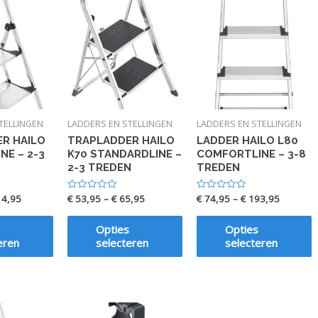
TELLINGEN
LADDERS EN STELLINGEN
LADDERS EN STELLINGEN
R HAILO
TRAPLADDER HAILO
LADDER HAILO L80
NE – 2-3
K70 STANDARDLINE –
COMFORTLINE – 3-8
2-3 TREDEN
TREDEN
4,95
€
53,95
–
€
65,95
€
74,95
–
€
193,95
Waardering
Waardering
0
0
uit
uit
5
5
Opties
Opties
eren
selecteren
selecteren