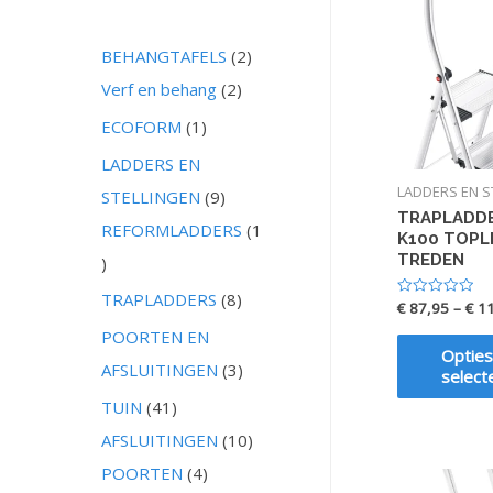
2
BEHANGTAFELS
2
2
p
Verf en behang
2
p
r
1
ECOFORM
1
r
o
p
LADDERS EN
o
d
r
LADDERS EN S
9
STELLINGEN
9
TRAPLADDE
d
u
o
p
REFORMLADDERS
1
K100 TOPLI
u
c
d
TREDEN
1
r
c
t
u
p
o
8
TRAPLADDERS
8
€
87,95
–
€
11
Waardering
t
e
0
c
r
d
p
uit
POORTEN EN
5
e
n
Opties
t
o
u
r
3
AFSLUITINGEN
3
select
n
d
c
o
p
4
TUIN
41
u
t
d
r
1
1
AFSLUITINGEN
10
c
e
u
o
p
4
0
POORTEN
4
t
n