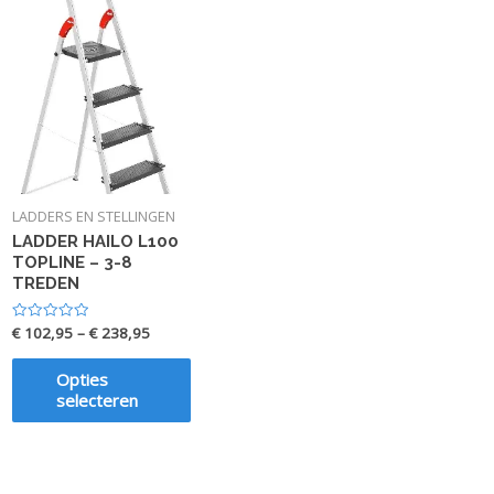
LADDERS EN STELLINGEN
LADDER HAILO L100
TOPLINE – 3-8
TREDEN
€
102,95
–
€
238,95
Waardering
0
uit
5
Opties
selecteren