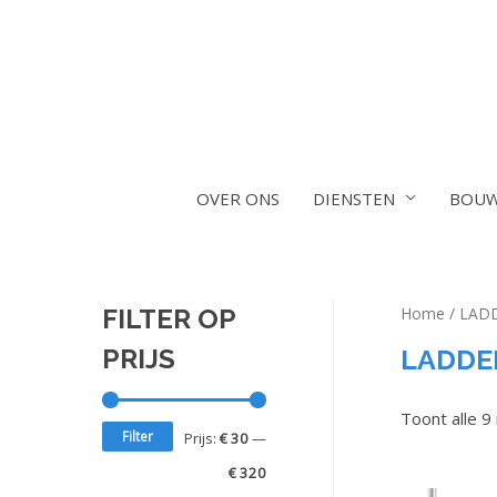
OVER ONS
DIENSTEN
BOUW
FILTER OP
Home
/ LAD
LADDE
PRIJS
Toont alle 9
Filter
Prijs:
€ 30
—
€ 320