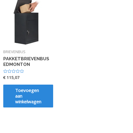
BRIEVENBUS
PAKKETBRIEVENBUS
EDMONTON
€
115,07
Waardering
0
uit
5
Toevoegen
aan
winkelwagen