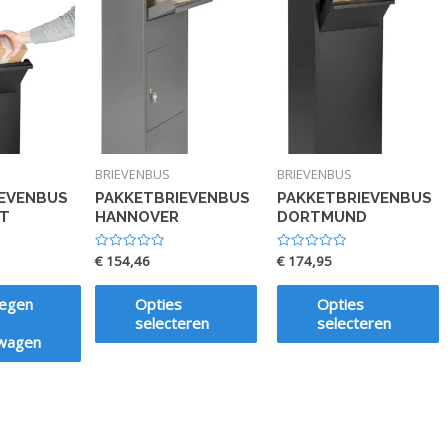
BRIEVENBUS
BRIEVENBUS
EVENBUS
PAKKETBRIEVENBUS
PAKKETBRIEVENBUS
T
HANNOVER
DORTMUND
€
154,46
€
174,95
Waardering
Waardering
0
0
uit
uit
5
5
egen
Opties
Opties
selecteren
selecteren
lwagen