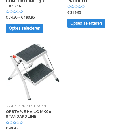
COMFORTLINE – 3-8
PROFILOT
TREDEN
Waardering
€
319,95
0
Waardering
€
74,95
–
€
193,95
uit
0
5
Opties selecteren
uit
5
Opties selecteren
LADDERS EN STELLINGEN
OPSTAPJE HAILO MK60
STANDARDLINE
Waardering
€
40,95