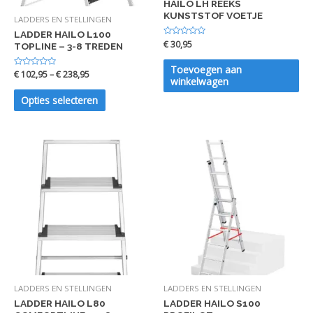
HAILO LH REEKS
KUNSTSTOF VOETJE
LADDERS EN STELLINGEN
LADDER HAILO L100
Waardering
€
30,95
TOPLINE – 3-8 TREDEN
0
uit
5
Toevoegen aan
Waardering
€
102,95
–
€
238,95
winkelwagen
0
uit
5
Opties selecteren
LADDERS EN STELLINGEN
LADDERS EN STELLINGEN
LADDER HAILO L80
LADDER HAILO S100