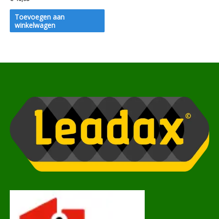
0
uit
5
Toevoegen aan
winkelwagen