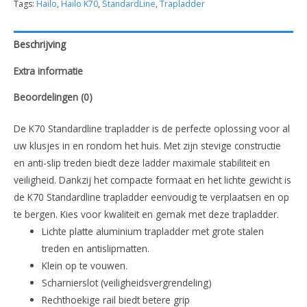
Tags:
Hailo
,
Hailo K70
,
StandardLine
,
Trapladder
2-
3
Beschrijving
treden
aantal
Extra informatie
Beoordelingen (0)
De K70 Standardline trapladder is de perfecte oplossing voor al
uw klusjes in en rondom het huis. Met zijn stevige constructie
en anti-slip treden biedt deze ladder maximale stabiliteit en
veiligheid. Dankzij het compacte formaat en het lichte gewicht is
de K70 Standardline trapladder eenvoudig te verplaatsen en op
te bergen. Kies voor kwaliteit en gemak met deze trapladder.
Lichte platte aluminium trapladder met grote stalen
treden en antislipmatten.
Klein op te vouwen.
Scharnierslot (veiligheidsvergrendeling)
Rechthoekige rail biedt betere grip