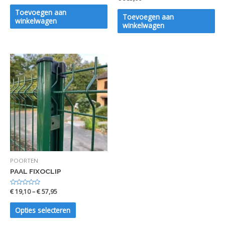
0
uit
uit
5
Toevoegen aan
5
Toevoegen aan
winkelwagen
winkelwagen
POORTEN
PAAL FIXOCLIP
Waardering
€
19,10
–
€
57,95
0
uit
5
Opties selecteren