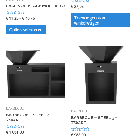
PAAL SOLIPLACE MULTIPRO
Waardering
€
27,08
0
uit
5
Toevoegen aan
Waardering
€
11,25
–
€
40,76
0
winkelwagen
uit
5
Opties selecteren
BARBECUE
BARBECUE
BARBECUE – STEEL 4 –
BARBECUE – STEEL 3 –
ZWART
ZWART
Waardering
€
1.081,00
Waardering
€
983,00
0