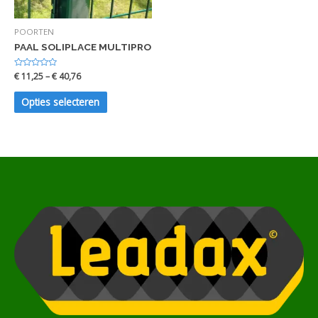
POORTEN
PAAL SOLIPLACE MULTIPRO
Waardering
€
11,25
–
€
40,76
0
uit
5
Opties selecteren