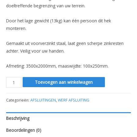
doeltreffende begrenzing van uw terrein.
Door het lage gewicht (13kg) kan één persoon dit hek
monteren.
Gemaakt uit voorverzinkt staal, laat geen scherpe zinkresten
achter. Veilig voor uw handen.
Afmeting: 3500x2000mm, maaswijdte: 100x250mm.
HERAS
Toevoegen aan winkelwagen
M300
STANDAARD
Categorieën:
AFSLUITINGEN
,
WERF AFSLUITING
BOUWHEK
-
Beschrijving
WERFHEK
aantal
Beoordelingen (0)