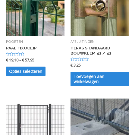
POORTEN
AFSLUITINGEN
PAAL FIXOCLIP
HERAS STANDAARD
BOUWKLEM 42 / 42
Waardering
€
19,10
–
€
57,95
0
Waardering
€
3,25
uit
0
5
Opties selecteren
uit
5
Toevoegen aan
winkelwagen