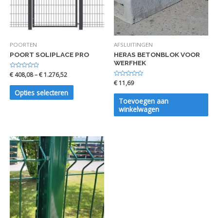
POORTEN
AFSLUITINGEN
POORT SOLIPLACE PRO
HERAS BETONBLOK VOOR
WERFHEK
Waardering
€
408,08
–
€
1.276,52
0
Waardering
€
11,69
uit
0
5
Opties selecteren
uit
5
Toevoegen aan
winkelwagen