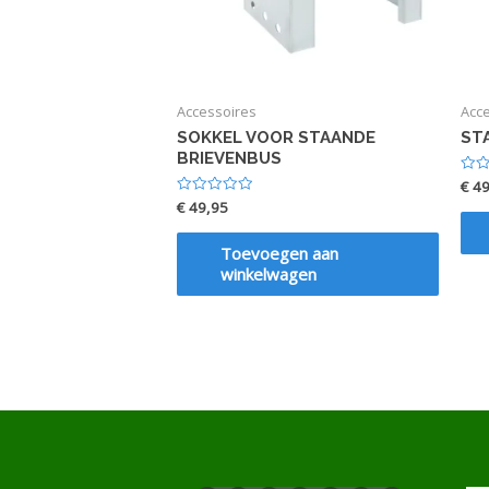
Accessoires
Acc
SOKKEL VOOR STAANDE
ST
BRIEVENBUS
€
49
Waar
0
€
49,95
Waardering
uit
0
5
uit
5
Toevoegen aan
winkelwagen