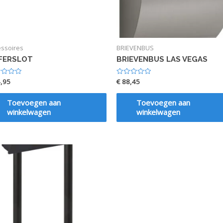
essoires
BRIEVENBUS
JFERSLOT
BRIEVENBUS LAS VEGAS
,95
€
88,45
dering
Waardering
0
uit
5
Toevoegen aan
Toevoegen aan
winkelwagen
winkelwagen