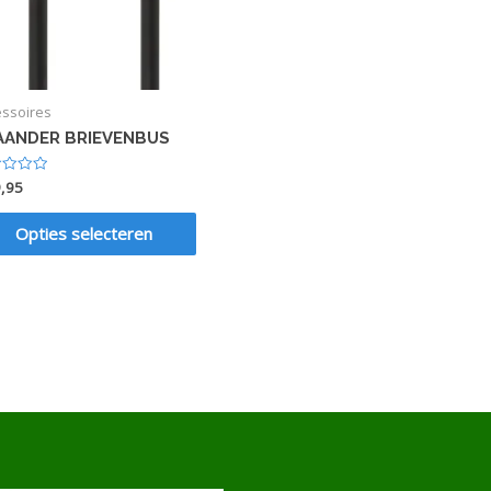
essoires
AANDER BRIEVENBUS
,95
dering
Opties selecteren