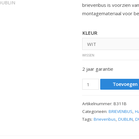
brievenbus is voorzien van
montagemateriaal voor bev
KLEUR
WISSEN
2 jaar garantie
BRIEVENBUS
Toevoegen 
DUBLIN
aantal
Artikelnummer:
B311B
Categorieën:
BRIEVENBUS
,
H
Tags:
Brievenbus
,
DUBLIN
,
D