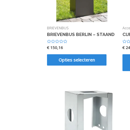
BRIEVENBUS
Acc
BRIEVENBUS BERLIN – STAAND
CI
€
150,16
€
24
Waardering
Waar
0
0
uit
uit
5
5
Opties selecteren